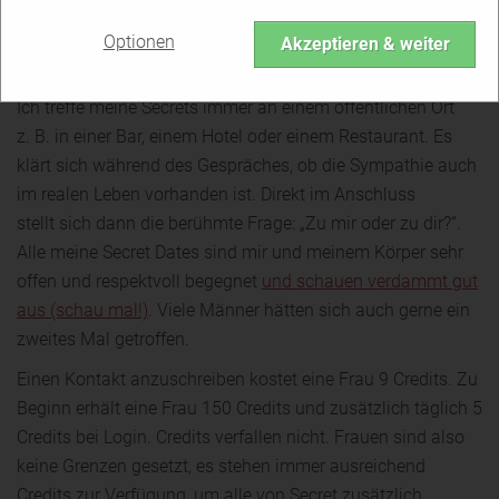
Liebhaber vermeiden.
Optionen
Akzeptieren & weiter
Wie soll man sich ein Secret-Date vorstellen?
Ich treffe meine Secrets immer an einem öffentlichen Ort
z. B. in einer Bar, einem Hotel oder einem Restaurant. Es
klärt sich während des Gespräches, ob die Sympathie auch
im realen Leben vorhanden ist. Direkt im Anschluss
stellt sich dann die berühmte Frage: „Zu mir oder zu dir?“.
Alle meine Secret Dates sind mir und meinem Körper sehr
offen und respektvoll begegnet
und schauen verdammt gut
aus (schau mal!)
. Viele Männer hätten sich auch gerne ein
zweites Mal getroffen.
Einen Kontakt anzuschreiben kostet eine Frau 9 Credits. Zu
Beginn erhält eine Frau 150 Credits und zusätzlich täglich 5
Credits bei Login. Credits verfallen nicht. Frauen sind also
keine Grenzen gesetzt, es stehen immer ausreichend
Credits zur Verfügung, um alle von Secret zusätzlich