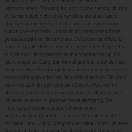
wenig an meine Ohren. Ich bin hier, um Frank
kennenzulernen. Ein wenig fühle ich mich unbehaglich. Das
sollte mich doch nicht von einem Date abhalten. Leicht
nippe ich an meinem Kaffee und schau ab und zu in die
Runde, ob er erscheint. Und dann, ich setze meine Tasse
gerade ab, geht ein Herr, mittlerer Größe über den Platz. Er
trägt eine dunkle Hose und einen Ledermantel. Bis jetzt hat
er mich noch nicht gesehen, doch ich beobachte ihn. Ein
leicht wiegender Gang. Den Mantel geöffnet, unter dem ein
elegantes Hemd hervorragt. Ich habe den Anschein, dass er
sich in Schale geworfen hat. Nun erblickt er mich. Ein, doch
verwirrtes Lächeln, geht über sein Gesicht. Kurz vor mir
bleibt er stehen. Ich kann es nicht glauben, aber das, was
ich sehe, ist schon in gewisser Weise einzigartig. Die
Haltung, seine Gesichtszüge, scheinen einen
aristokratischen Charakter zu haben. Freundlich reicht er
mir seine Hand. „Hallo“, bringt er über seine Lippen. Ich sehe
das, was ich ihm in meiner Geschichte erzählt habe. Eine