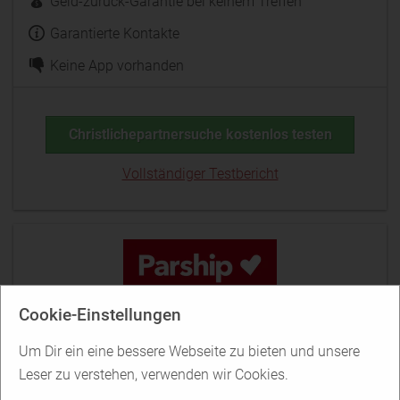
Geld-zurück-Garantie bei keinem Treffen
Garantierte Kontakte
Keine App vorhanden
Christlichepartnersuche kostenlos testen
Vollständiger Testbericht
www.parship.at
Cookie-Einstellungen
Um Dir ein eine bessere Webseite zu bieten und unsere
Mitglieder
525.000
Leser zu verstehen, verwenden wir Cookies.
Männer / Frauen Verteilung