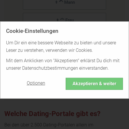
👨‍🦱 Mann
👩‍🦰 Frau
Cookie-Einstellungen
⚧️ Trans
Um Dir ein eine bessere Webseite zu bieten und unsere
Leser zu verstehen, verwenden wir Cookies.
🌈 Anderes
Mit dem Anklicken von "Akzeptieren" erklärst Du dich mit
unserer Datenschutzbestimmungen einverstanden.
WEITER
Optionen
Akzeptieren & weiter
Welche Dating-Portale gibt es?
Bei den über 2.500 Dating-Portalen allein im