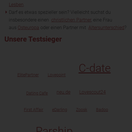
Lesben
.
Darf es etwas spezieller sein? Vielleicht suchst du
insbesondere einen
christlichen Partner
, eine Frau
aus
Osteuropa
oder einen Partner mit
Altersunterschied
?
Unsere Testsieger
C-date
ElitePartner
Lovepoint
neu.de
Lovescout24
Dating Cafe
First Affair
eDarling
Zoosk
Badoo
Parship