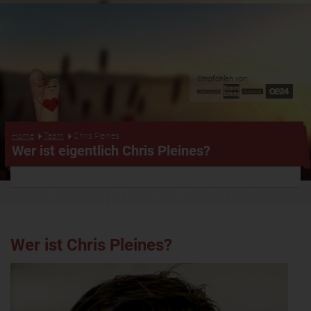
Empfohlen von:
...
Home
Team
Chris Pleines
Wer ist eigentlich Chris Pleines?
Wer ist Chris Pleines?