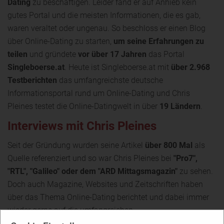
Dating
zu beschäftigen. Leider fand er auf Anhieb kein
gutes Portal und die meisten Informationen, die es gab,
waren veraltet oder ungenau. So beschloss er einen Blog
über Online-Dating zu starten,
um seine Erfahrungen zu
teilen
und gründete
vor über 17 Jahren
das Portal
Singleboerse.at
. Heute ist Singleboerse.at mit
über 2.968
Testberichten
das umfangreichste deutsche
Informationsportal rund um Online-Dating und Chris
Pleines testet die Online-Datingwelt in über
19 Ländern
.
Interviews mit Chris Pleines
Seit der Gründung wurden seine Artikel
über 800 Mal
als
Quelle referenziert und so war Chris Pleines bei
"Pro7",
"RTL", "Galileo" oder dem "ARD Mittagsmagazin"
zu sehen.
Doch auch Magazine, Websites und Zeitschriften haben
über das Thema Online-Dating berichtet und dabei immer
wieder gerne auf die umfangreichen
Informationen
von Singleboerse.at zurückgegriffen. Egal, ob