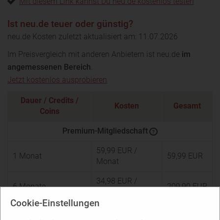
Mit diesem Link kannst Du neu.de kostenlos testen
Ist neu.de teuer oder günstig?
neu.de Kosten zuletzt aktualisiert am: 11.07.2026
Im Preisvergleich mit anderen Anbietern ist neu.de
im
angemessenen Bereich
.
Jetzt kostenlos ausprobieren
Dauer / Credits /
Kosten
Gesamt
Coins
Premium-Mitgliedschaft
?
59,99 EUR
/
1 Monat
59,99 EUR
Monat
34,98 EUR
/
6 Monate
209,90 EUR
Monat
Cookie-Einstellungen
Basis-Mitgliedschaft