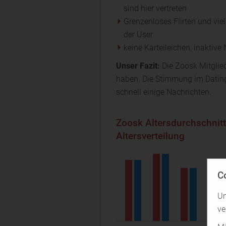
sind hier vertreten
Grenzenloses Flirten und vie
der User
keine Karteileichen: inaktiv
Unser Fazit:
Die Zoosk Mitgliede
haben. Die Stimmung im Dating-
schnell einige Nachrichten.
Zoosk Altersdurchschnit
Altersverteilung
C
Um
ve