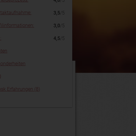
4,0
/5
taktaufnahme:
3,5
/5
filinformationen:
3,0
/5
:
4,5
/5
ten
onderheiten
Q
sk Erfahrungen (8)