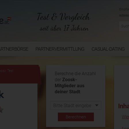
Empfoh
Test & Vergleich
seit über 17 Jahren
ARTNERBÖRSE
PARTNERVERMITTLUNG
CASUAL-DATING
...
oosk Test
Berechne die Anzahl
der
Zoosk-
Mitglieder aus
deiner Stadt
:
Inh
Wer
Anm