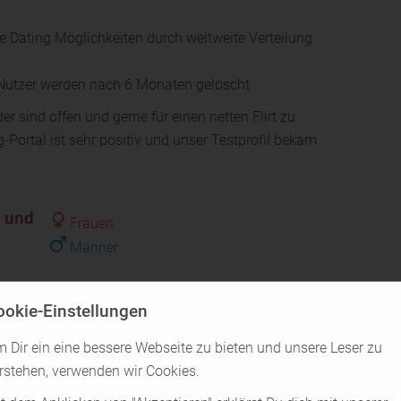
le Dating Möglichkeiten durch weltweite Verteilung
e Nutzer werden nach 6 Monaten gelöscht
r sind offen und gerne für einen netten Flirt zu
Portal ist sehr positiv und unser Testprofil bekam
t und
Frauen
Männer
ookie-Einstellungen
 Dir ein eine bessere Webseite zu bieten und unsere Leser zu
rstehen, verwenden wir Cookies.