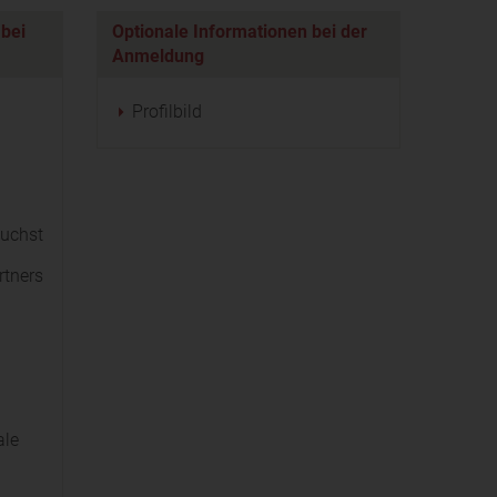
 bei
Optionale Informationen bei der
Anmeldung
Profilbild
suchst
rtners
ale