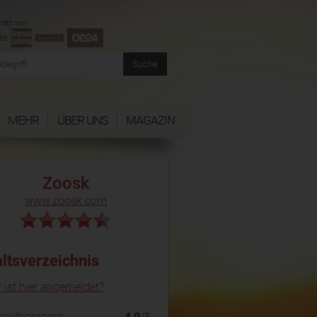
len von:
MEHR
ÜBER UNS
MAGAZIN
Zoosk
www.zoosk.com
altsverzeichnis
 ist hier angemeldet?
eldeprozess: