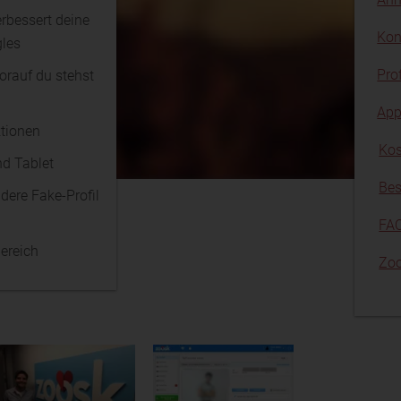
rbessert deine
Kon
les
Pro
orauf du stehst
App
tionen
Kos
d Tablet
Bes
dere Fake-Profil
FA
ereich
Zoo