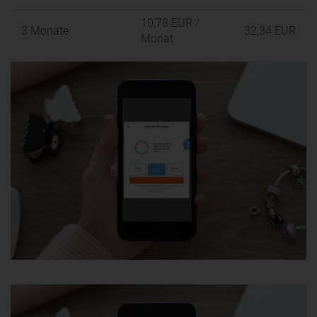
10,78 EUR
/
3 Monate
32,34 EUR
Monat