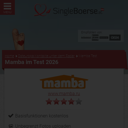
MENÜ
Empfohlen von:
...
Home
Osteuropa Kontakte unter dem Radar
Mamba Test
Mamba im Test 2026
www.mamba.ru
Basisfunktionen kostenlos
Unbegrenzt Fotos uploaden