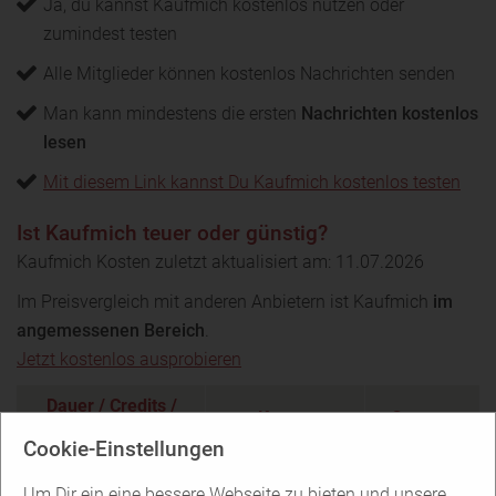
Ja, du kannst Kaufmich kostenlos nutzen oder
zumindest testen
Alle Mitglieder können kostenlos Nachrichten senden
Man kann mindestens die ersten
Nachrichten kostenlos
lesen
Mit diesem Link kannst Du Kaufmich kostenlos testen
Ist Kaufmich teuer oder günstig?
Kaufmich Kosten zuletzt aktualisiert am: 11.07.2026
Im Preisvergleich mit anderen Anbietern ist Kaufmich
im
angemessenen Bereich
.
Jetzt kostenlos ausprobieren
Dauer / Credits /
Kosten
Gesamt
Coins
Cookie-Einstellungen
PLUS
Um Dir ein eine bessere Webseite zu bieten und unsere