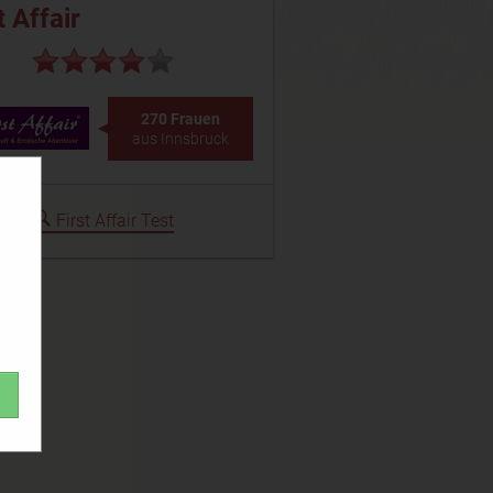
t Affair
270 Frauen
aus Innsbruck
First Affair Test