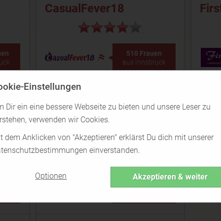
CasualFever18
Firs
uen
510 Frauen
uck
aus Innsbruck
ookie-Einstellungen
CasualFever18 Test
 Dir ein eine bessere Webseite zu bieten und unsere Leser zu
rstehen, verwenden wir Cookies.
Lovepoint
t dem Anklicken von "Akzeptieren" erklärst Du dich mit unserer
tenschutzbestimmungen einverstanden.
Optionen
Akzeptieren & weiter
uen
340 Frauen
uck
aus Innsbruck