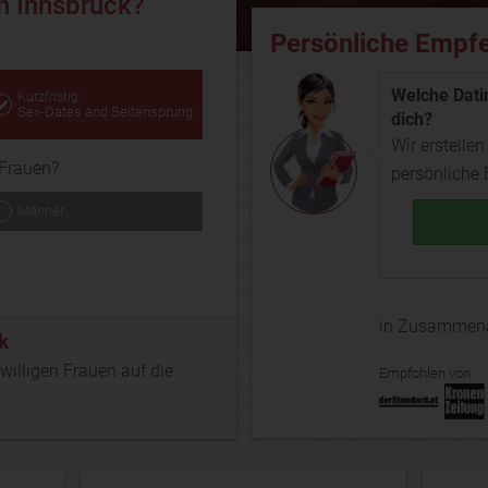
n Innsbruck?
Persönliche Empfe
Welche Datin
Kurzfristig:
Sex-Dates and Seitensprung
dich?
Wir erstellen
Frauen?
persönliche
Männer
in Zusammena
k
gwilligen Frauen auf die
Empfohlen von: