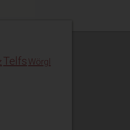
Telfs
z
Wörgl