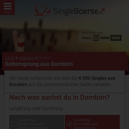
MENÜ
Empfohlen von:
...
Home
Vorarlberg
Dornbirn
Seitensprung aus Dornbirn
Wir haben untersucht wie sich die
4.930 Singles aus
Dornbirn
auf die unterschiedlichen Seiten verteilen.
Nach was suchst du in Dornbirn?
Langfristig oder Kurzfristig
Langfristig:
Kurzfristig:
Singlebörse and
Sex-Dates and
Partnervermittlung
Seitensprung