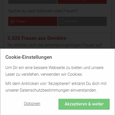
Suchst du nach Männern oder Frauen?
Frauen
Männer
2.020 Frauen aus Dornbirn
So verteilen sich die seitensprungwilligen Frauen auf
die Dating-Portale im Internet:
Cookie-Einstellungen
Um Dir ein eine bessere Webseite zu bieten und unsere
Leser zu verstehen, verwenden wir Cookies.
C-date
Mit dem Anklicken von "Akzeptieren" erklärst Du dich mit
unserer Datenschutzbestimmungen einverstanden.
1.750 Frauen
Optionen
Akzeptieren & weiter
aus Dornbirn