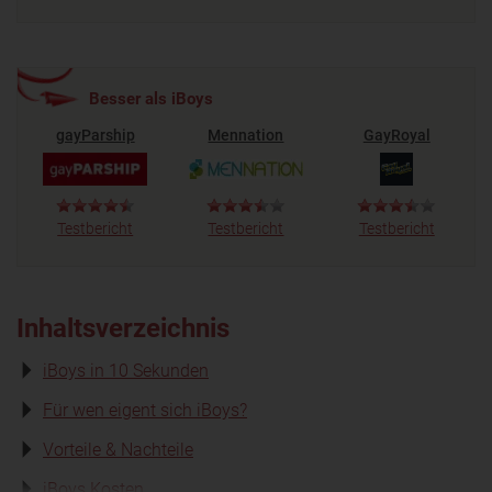
Besser als iBoys
gayParship
Mennation
GayRoyal
Testbericht
Testbericht
Testbericht
Inhaltsverzeichnis
iBoys in 10 Sekunden
Für wen eigent sich iBoys?
Vorteile & Nachteile
iBoys Kosten