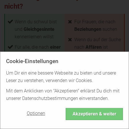
nicht?
Wenn du schwul bist
Für Frauen, die nach
und
Gleichgesinnte
Beziehungen
suchen
kennenlernen willst
Wenn du auf der Suche
Für alle, die nach
einer
nach
Affären
ist
Partnerschaft und
Für alle, die in
Cookie-Einstellungen
neuen Freundschaften
ländlichen
Regionen
suchen
leben und User in der
Um Dir ein eine bessere Webseite zu bieten und unsere
Wenn du dich zum
Nähe treffen möchten
Leser zu verstehen, verwenden wir Cookies.
Thema
Mit dem Anklicken von "Akzeptieren" erklärst Du dich mit
Homosexualität
unserer Datenschutzbestimmungen einverstanden.
informieren möchtest
Zurück zur Übersicht
Optionen
Akzeptieren & weiter