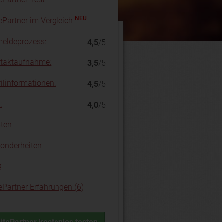
NEU
tePartner im Vergleich
eldeprozess:
4,5
/5
taktaufnahme:
3,5
/5
filinformationen:
4,5
/5
:
4,0
/5
ten
onderheiten
Q
tePartner Erfahrungen (6)
litePartner kostenlos testen