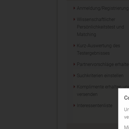
Anmeldung/Registrierung
Wissenschaftlicher
Persönlichkeitstest und
Matching
Kurz-Auswertung des
Testergebnisses
Partnervorschläge erhalt
Suchkriterien einstellen
Komplimente erhalten un
versenden
C
Interessentenliste
Um
ve
Mi