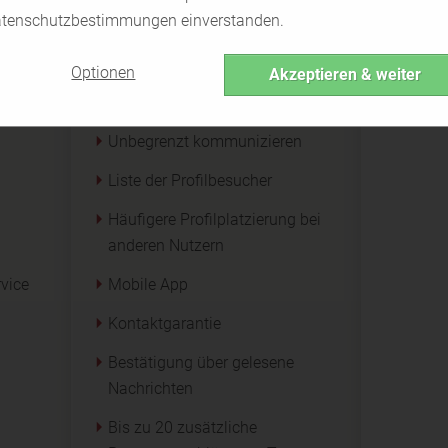
remium-Funktionen
tenschutzbestimmungen einverstanden.
tePartner vs. eDarling
Optionen
Akzeptieren & weiter
Fotos der anderen Mitglieder
ansehen
Unbegrenzt kommunizieren
Liste der Profilbesucher
Häufigere Profilplatzierung bei
anderen Nutzern
rvice
Mobile App
Kontaktgarantie
Bestätigung über gelesene
Nachrichten
Bis zu 20 zusätzliche