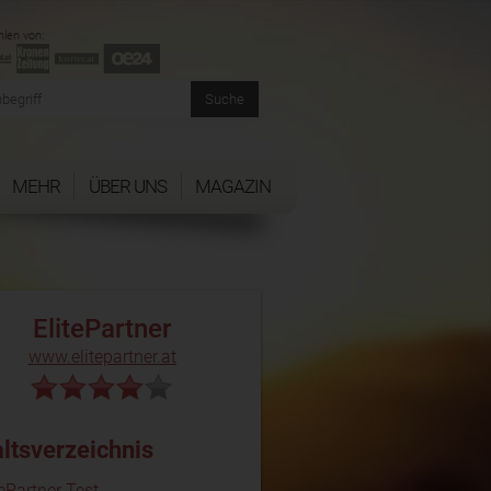
len von:
MEHR
ÜBER UNS
MAGAZIN
ElitePartner
www.elitepartner.at
altsverzeichnis
tePartner Test