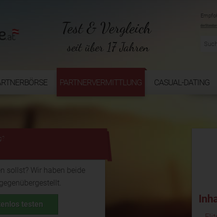
Empfoh
Test & Vergleich
seit über 17 Jahren
ARTNERBÖRSE
PARTNERVERMITTLUNG
CASUAL-DATING
...
g?
n sollst? Wir haben beide
 gegenübergestellt.
Inh
tenlos testen
Eli