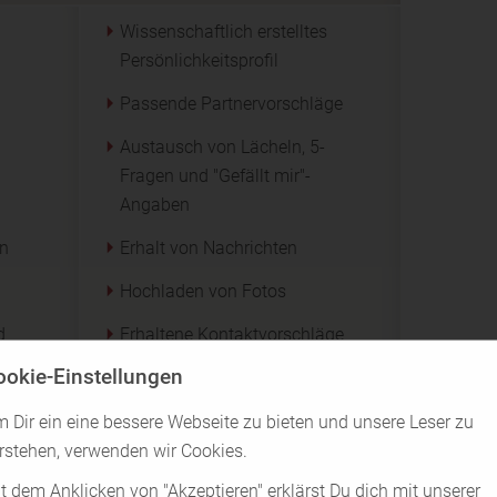
Wissenschaftlich erstelltes
Persönlichkeitsprofil
Passende Partnervorschläge
Austausch von Lächeln, 5-
Fragen und "Gefällt mir"-
Angaben
en
Erhalt von Nachrichten
Hochladen von Fotos
d
Erhaltene Kontaktvorschläge
ansehen
ookie-Einstellungen
Nachrichten mit limitierter Länge
 Dir ein eine bessere Webseite zu bieten und unsere Leser zu
senden
rstehen, verwenden wir Cookies.
t dem Anklicken von "Akzeptieren" erklärst Du dich mit unserer