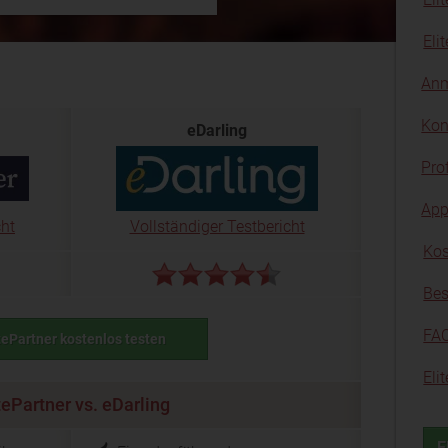
Eli
Anm
Kon
eDarling
Pro
App
cht
Vollständiger Testbericht
Kos
Bes
FA
tePartner kostenlos testen
Eli
tePartner vs. eDarling
E