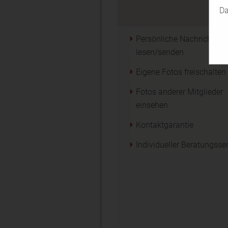
P
Da
Eli
Persönliche Nachricht
lesen/senden
Eigene Fotos freischalten
Fotos anderer Mitglieder
einsehen
Kontaktgarantie
Individueller Beratungsse