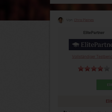
Von:
Chris Pleines
ElitePartner
Vollständiger Testberi
Eli
Eli