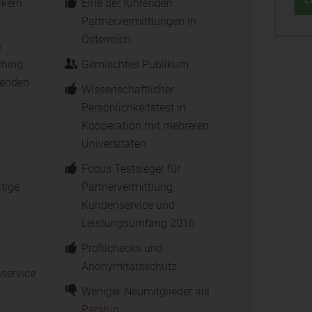
ikern
Eine der führenden
Partnervermittlungen in
Österreich
h
hing,
Gemischtes Publikum
senden
Wissenschaftlicher
Persönlichkeitstest in
Kooperation mit mehreren
Universitäten
Focus Testsieger für
ätige
Partnervermittlung,
Kundenservice und
Leistungsumfang 2016
Profilchecks und
Anonymitätsschutz
service
Weniger Neumitglieder als
Parship