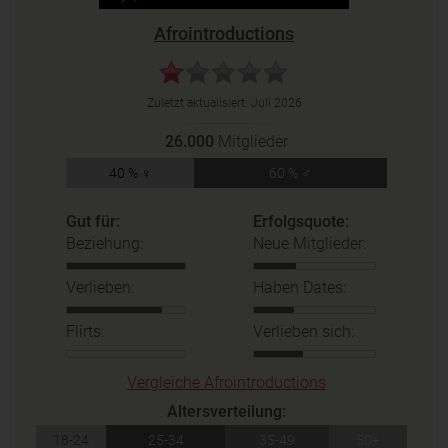
Afrointroductions
Zuletzt aktualisiert:
Juli 2026
26.000
Mitglieder
40 % ♀
60 % ♂
Gut für:
Erfolgsquote:
Beziehung:
Neue Mitglieder:
Verlieben:
Haben Dates:
Flirts:
Verlieben sich:
Vergleiche Afrointroductions
Altersverteilung:
18-24
25-34
35-49
50+