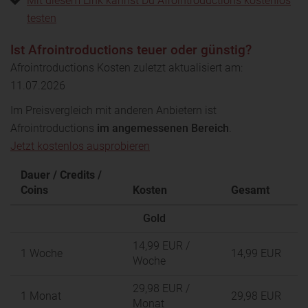
Mit diesem Link kannst Du Afrointroductions kostenlos
testen
Ist Afrointroductions teuer oder günstig?
Afrointroductions Kosten zuletzt aktualisiert am:
11.07.2026
Im Preisvergleich mit anderen Anbietern ist
Afrointroductions
im angemessenen Bereich
.
Jetzt kostenlos ausprobieren
Dauer / Credits /
Coins
Kosten
Gesamt
Gold
14,99 EUR
/
1 Woche
14,99 EUR
Woche
29,98 EUR
/
1 Monat
29,98 EUR
Monat