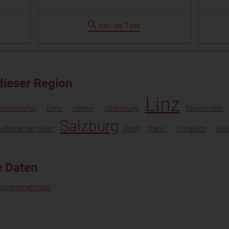
neu.de Test
dieser Region
Linz
schofshofen
Enns
Hallein
Judenburg
Marchtrenk
Salzburg
Steyr
 Steinernen Meer
Traun
Trofaiach
Wel
e Daten
nungsmethode