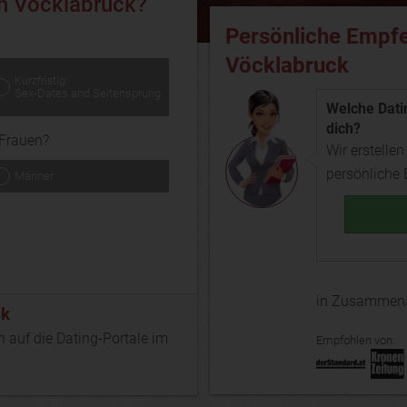
in Vöcklabruck?
Persönliche Empfe
Vöcklabruck
Kurzfristig:
Sex-Dates and Seitensprung
Welche Datin
dich?
Frauen?
Wir erstellen
persönliche
Männer
in Zusammena
ck
n auf die Dating-Portale im
Empfohlen von: