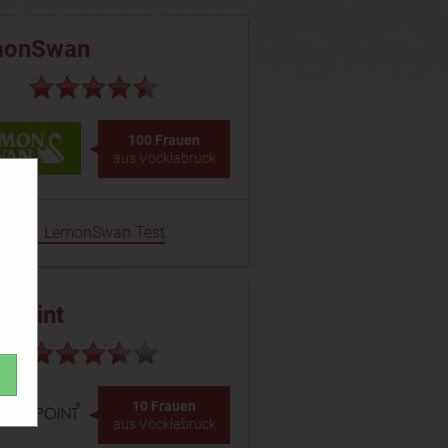
monSwan
100 Frauen
aus Vöcklabruck
LemonSwan Test
epoint
10 Frauen
aus Vöcklabruck