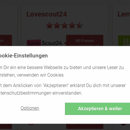
Lovescout24
Le
en
90 Frauen
ruck
aus Vöcklabruck
ookie-Einstellungen
Lovescout24 Test
 Dir ein eine bessere Webseite zu bieten und unsere Leser zu
rstehen, verwenden wir Cookies.
t dem Anklicken von "Akzeptieren" erklärst Du dich mit unserer
neu.de
Lov
tenschutzbestimmungen einverstanden.
Optionen
Akzeptieren & weiter
en
60 Frauen
ruck
aus Vöcklabruck