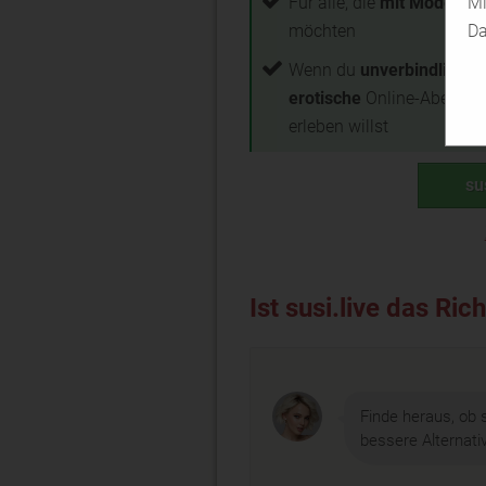
Mi
Für alle, die
mit Models c
Da
möchten
Wenn du
unverbindliche,
erotische
Online-Abenteu
erleben willst
su
Ist susi.live das Ric
Finde heraus, ob s
bessere Alternativ