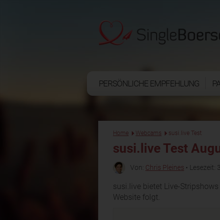
PERSÖNLICHE EMPFEHLUNG
P
Home
Webcams
susi.live Test
susi.live Test Aug
Von:
Chris Pleines
• Lesezeit: 
susi.live bietet Live-Stripshow
Website folgt.