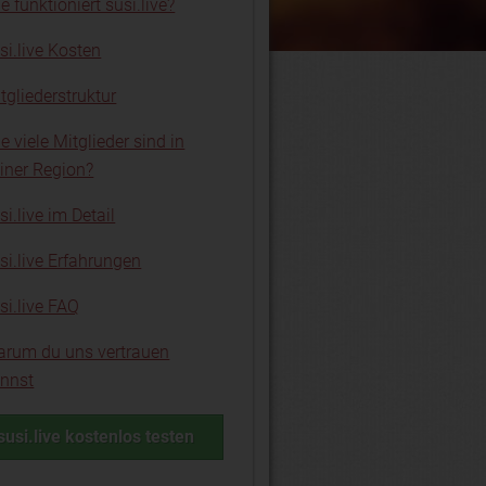
e funktioniert susi.live?
si.live Kosten
tgliederstruktur
e viele Mitglieder sind in
iner Region?
si.live im Detail
si.live Erfahrungen
si.live FAQ
rum du uns vertrauen
nnst
susi.live kostenlos testen