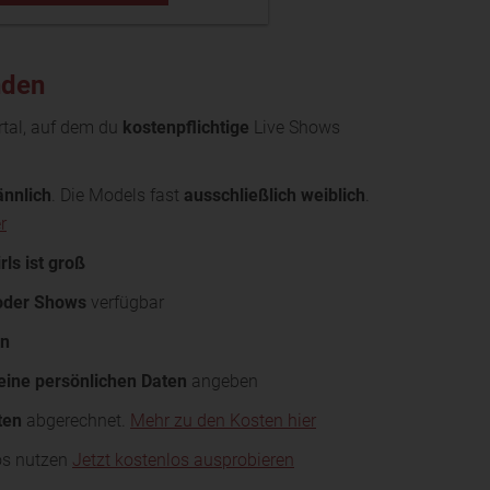
nden
rtal, auf dem du
kostenpflichtige
Live Shows
nnlich
. Die Models fast
ausschließlich weiblich
.
r
ls ist groß
oder Shows
verfügbar
en
eine persönlichen Daten
angeben
ten
abgerechnet.
Mehr zu den Kosten hier
los nutzen
Jetzt kostenlos ausprobieren