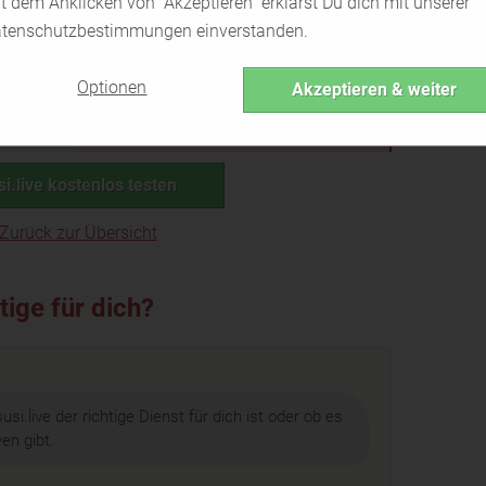
t dem Anklicken von "Akzeptieren" erklärst Du dich mit unserer
hatten
tenschutzbestimmungen einverstanden.
Wenn du
eine romantische
Beziehung
suchst
Optionen
Akzeptieren & weiter
er
Für alle, die
kostenlos chatten
möchten
si.live kostenlos testen
Zurück zur Übersicht
htige für dich?
usi.live der richtige Dienst für dich ist oder ob es
en gibt.