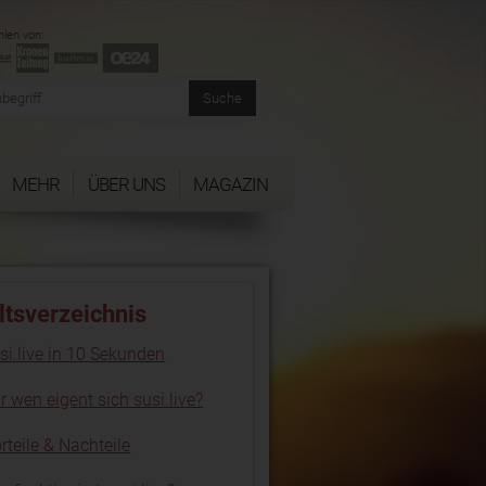
len von:
MEHR
ÜBER UNS
MAGAZIN
ltsverzeichnis
si.live in 10 Sekunden
r wen eigent sich susi.live?
rteile & Nachteile