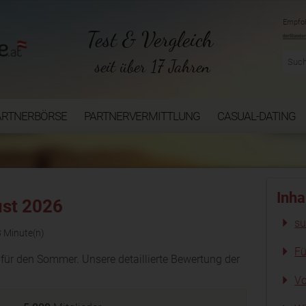
Empfoh
Test & Vergleich
seit über 17 Jahren
ARTNERBÖRSE
PARTNERVERMITTLUNG
CASUAL-DATING
Inha
ust 2026
su
3 Minute(n)
Fü
s für den Sommer. Unsere detaillierte Bewertung der
Vo