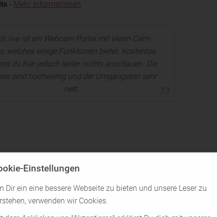
its
-
Mehr Informationen
si.live ist ein Webcam Portal mit vielen Cam-
ls, welches einige Funktionen bietet. Kostenlos
st du hier jedoch leider nichts anschauen. Die
eos sind hochwertig und der Umgangston sehr
nett.
susi.live und für wen nicht?
ookie-Einstellungen
 Dir ein eine bessere Webseite zu bieten und unsere Leser zu
cam
Für alle, die nach
erotischen
rstehen, verwenden wir Cookies.
Abenteuern
im wahren Leben
suchen