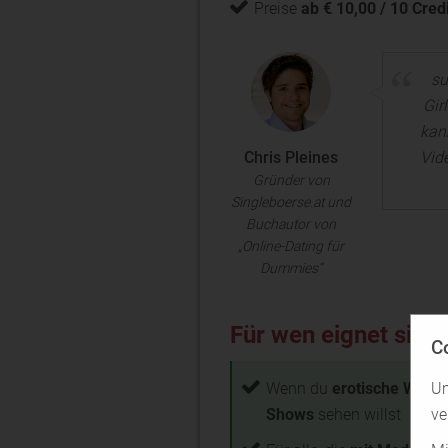
Preise
ab € 10,00 / 10 Cred
su
Gir
kann
Chris Pleines
Vid
Gründer von
Singleboerse.at und
Buchautor von
„Online-Dating für
Dummies“
Für wen eignet sich 
C
Um
Wenn du
erotische Web
ve
Shows
sehen willst