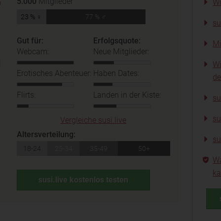
5.000
Mitglieder
Wi
23 % ♀
77 % ♂
su
Gut für:
Erfolgsquote:
Mi
Webcam:
Neue Mitglieder:
Wi
Erotisches Abenteuer:
Haben Dates:
de
Flirts:
Landen in der Kiste:
su
su
Vergleiche susi.live
Altersverteilung:
su
18-24
25-34
35-49
50+
Wa
ka
susi.live kostenlos testen