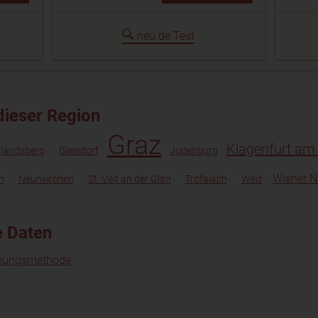
neu.de Test
dieser Region
Graz
Klagenfurt am
landsberg
Gleisdorf
Judenburg
Wiener N
n
Neunkirchen
St. Veit an der Glan
Trofaiach
Weiz
e Daten
nungsmethode