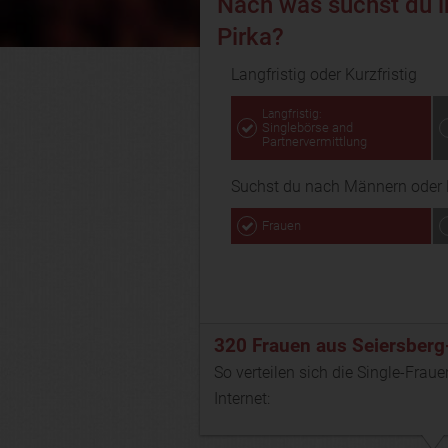
Nach was suchst du i
Pirka?
Langfristig oder Kurzfristig
Langfristig:
Singlebörse and
Partnervermittlung
Suchst du nach Männern oder 
Frauen
320 Frauen aus Seiersberg
So verteilen sich die Single-Fraue
Internet: