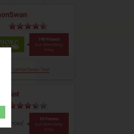
monSwan
190 Frauen
aus Seiersberg-
Pirka
LemonSwan Test
epoint
20 Frauen
aus Seiersberg-
Pirka