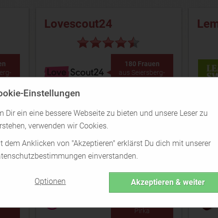
Lovescout24
Le
en
180 Frauen
erg-
aus Seiersberg-
Pirka
ookie-Einstellungen
Lovescout24 Test
 Dir ein eine bessere Webseite zu bieten und unsere Leser zu
rstehen, verwenden wir Cookies.
t dem Anklicken von "Akzeptieren" erklärst Du dich mit unserer
neu.de
Lov
tenschutzbestimmungen einverstanden.
Optionen
Akzeptieren & weiter
en
120 Frauen
erg-
aus Seiersberg-
Pirka