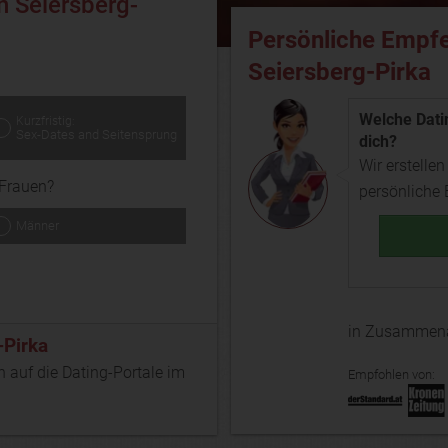
n Seiersberg-
Persönliche Empfe
Seiersberg-Pirka
Welche Datin
Kurzfristig:
Sex-Dates and Seitensprung
dich?
Wir erstellen
Frauen?
persönliche
Männer
in Zusammena
-Pirka
n auf die Dating-Portale im
Empfohlen von: