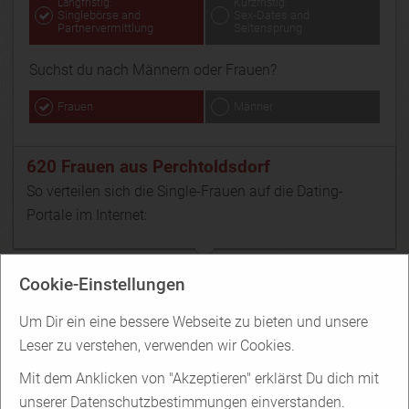
Langfristig:
Kurzfristig:
Singlebörse and
Sex-Dates and
Partnervermittlung
Seitensprung
Suchst du nach Männern oder Frauen?
Frauen
Männer
620 Frauen aus Perchtoldsdorf
So verteilen sich die Single-Frauen auf die Dating-
Portale im Internet:
Cookie-Einstellungen
Parship
Um Dir ein eine bessere Webseite zu bieten und unsere
Leser zu verstehen, verwenden wir Cookies.
Mit dem Anklicken von "Akzeptieren" erklärst Du dich mit
430 Frauen
unserer Datenschutzbestimmungen einverstanden.
aus Perchtoldsdorf