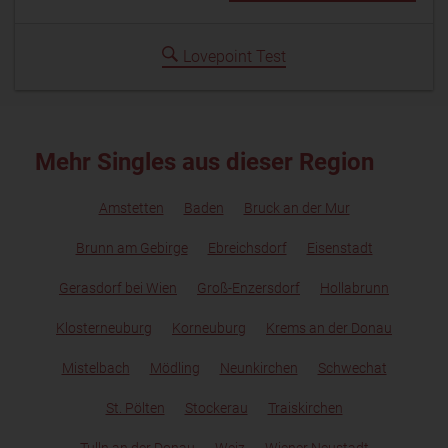
Lovepoint Test
Mehr Singles aus dieser Region
Amstetten
Baden
Bruck an der Mur
Brunn am Gebirge
Ebreichsdorf
Eisenstadt
Gerasdorf bei Wien
Groß-Enzersdorf
Hollabrunn
Klosterneuburg
Korneuburg
Krems an der Donau
Mistelbach
Mödling
Neunkirchen
Schwechat
St. Pölten
Stockerau
Traiskirchen