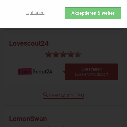
Optionen
Akzeptieren & weiter
Parship Test
Lovescout24
350 Frauen
aus Perchtoldsdorf
Lovescout24 Test
LemonSwan