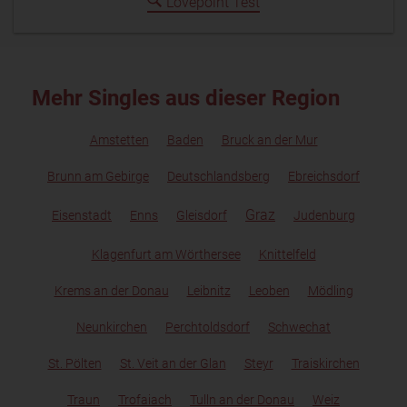
Lovepoint Test
Mehr Singles aus dieser Region
Amstetten
Baden
Bruck an der Mur
Brunn am Gebirge
Deutschlandsberg
Ebreichsdorf
Graz
Eisenstadt
Enns
Gleisdorf
Judenburg
Klagenfurt am Wörthersee
Knittelfeld
Krems an der Donau
Leibnitz
Leoben
Mödling
Neunkirchen
Perchtoldsdorf
Schwechat
St. Pölten
St. Veit an der Glan
Steyr
Traiskirchen
Traun
Trofaiach
Tulln an der Donau
Weiz