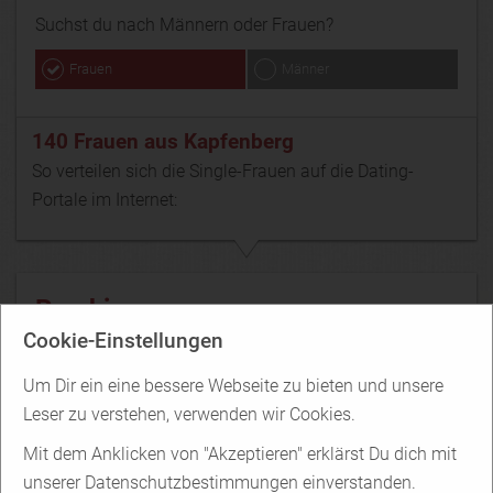
Suchst du nach Männern oder Frauen?
Frauen
Männer
140 Frauen aus Kapfenberg
So verteilen sich die Single-Frauen auf die Dating-
Portale im Internet:
Parship
Cookie-Einstellungen
Um Dir ein eine bessere Webseite zu bieten und unsere
100 Frauen
Leser zu verstehen, verwenden wir Cookies.
aus Kapfenberg
Mit dem Anklicken von "Akzeptieren" erklärst Du dich mit
unserer Datenschutzbestimmungen einverstanden.