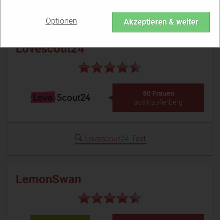
Parship Test
Optionen
Akzeptieren & weiter
Lovescout24
80 Frauen
aus Kapfenberg
Lovescout24 Test
LemonSwan