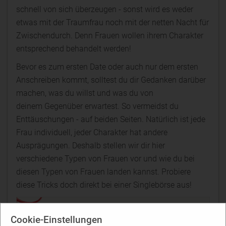
schnell von sich überzeugen - sonst wird es weder
etwas mit der Traumfrau noch mit der netten Nacht für
Zwischendurch. Denn Frauen wollen ihrem Charakter
entsprechend behandelt werden!
Bevor es zum ersten Date oder auch nur dem ersten
Anschreiben kommt, solltest du dir Gedanken darüber
machen, was du willst und was du von
deinem Gegenüber erwartest. So vermeidst du
Enttäuschungen - auf beiden Seiten. Natürlich ist jede
Frau individuell, jeder Charakter hat andere
Ausprägungen. Deshalb stellen wir dir hier
verschiedene Typen von Frauen vor und wie du bei
diesen Typen von Frauen landen kannst. Probiere
diese Tricks doch direkt bei einer Singlebörse aus!
Diese Portale empfehlen wir für einen
Cookie-Einstellungen
Flirt