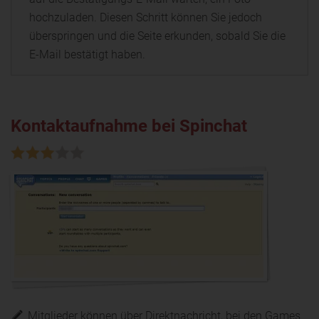
hochzuladen. Diesen Schritt können Sie jedoch
überspringen und die Seite erkunden, sobald Sie die
E-Mail bestätigt haben.
Kontaktaufnahme bei Spinchat
Mitglieder können über Direktnachricht, bei den Games