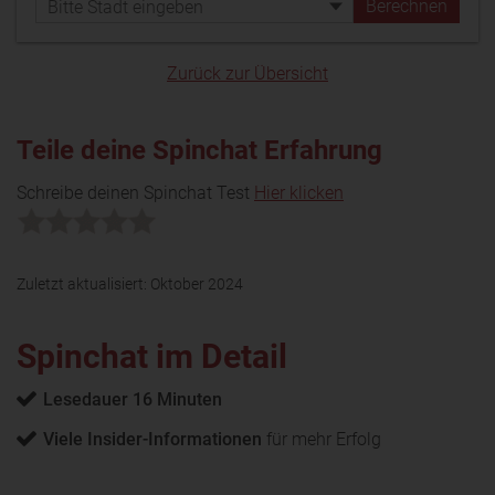
Zurück zur Übersicht
Teile deine Spinchat Erfahrung
Schreibe deinen Spinchat Test
Hier klicken
Zuletzt aktualisiert:
Oktober 2024
Spinchat im Detail
Lesedauer 16 Minuten
Viele Insider-Informationen
für mehr Erfolg