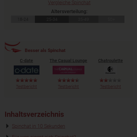
Vergleiche Spinchat
Altersverteilung:
18-24
25-34
35-49
50+
Besser als Spinchat
C-date
The Casual Lounge
Chatroulette
Testbericht
Testbericht
Testbericht
Inhaltsverzeichnis
Spinchat in 10 Sekunden