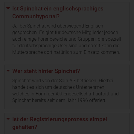
Ist Spinchat ein englischsprachiges
Communityportal?
Ja, bei Spinchat wird überwiegend Englisch
gesprochen. Es gibt für deutsche Mitglieder jedoch
auch einige Forenbereiche und Gruppen, die speziell
für deutschsprachige User sind und damit kann die
Muttersprache dort natürlich zum Einsatz kommen.
Wer steht hinter Spinchat?
Spinchat wird von der Spin AG betrieben. Hierbei
handelt es sich um deutsches Unternehmen,
welches in Form der Aktiengesellschaft auftritt und
Spinchat bereits seit dem Jahr 1996 offeriert.
Ist der Registrierungsprozess simpel
gehalten?