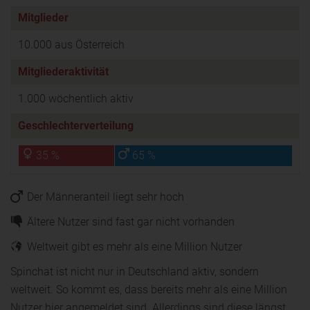
Mitglieder
10.000 aus Österreich
Mitgliederaktivität
1.000 wöchentlich aktiv
Geschlechterverteilung
35 %
65 %
Der Männeranteil liegt sehr hoch
Ältere Nutzer sind fast gar nicht vorhanden
Weltweit gibt es mehr als eine Million Nutzer
Spinchat ist nicht nur in Deutschland aktiv, sondern
weltweit. So kommt es, dass bereits mehr als eine Million
Nutzer hier angemeldet sind. Allerdings sind diese längst