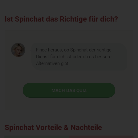
Ist Spinchat das Richtige für dich?
Finde heraus, ob Spinchat der richtige
Dienst für dich ist oder ob es bessere
Alternativen gibt.
MACH DAS QUIZ
Spinchat Vorteile & Nachteile