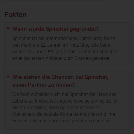
Fakten
Wann wurde Spinchat gegründet?
Spinchat ist als internationales Community Portal
seit mehr als 22 Jahren im Netz tätig. Die Seite
wurde im Jahr 1996 gegründet. Damit ist Spinchat
einer der ersten Anbieter zum Chatten gewesen.
Wie stehen die Chancen bei Spinchat,
einen Partner zu finden?
Die Wahrscheinlichkeit, bei Spinchat die Liebe des
Lebens zu finden, ist vergleichsweise gering. Es ist
nicht unmöglich, doch Spinchat ist eher für
Menschen, die soziale Kontakte knüpfen und ihre
Freizeit abwechslungsreich gestalten möchten.