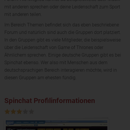
mit anderen sprechen oder deine Leidenschaft zum Sport
mit anderen teilen.
Im Bereich Themen befindet sich das eben beschriebene
Forum und natürlich sind auch die Gruppen dort platziert.
In den Gruppen gibt es viele Mitglieder, die beispielsweise
über die Leidenschaft von Game of Thrones oder
Ähnlichem sprechen. Einige deutsche Gruppen gibt es bei
Spinchat ebenso. Wer also mit Menschen aus dem
deutschsprachigen Bereich interagieren möchte, wird in
diesen Gruppen am ehesten fündig.
Spinchat Profilinformationen