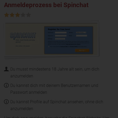
Anmeldeprozess bei Spinchat
Du musst mindestens 18 Jahre alt sein, um dich
anzumelden
Du kannst dich mit deinem Benutzernamen und
Passwort anmelden
Du kannst Profile auf Spinchat ansehen, ohne dich
anzumelden