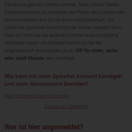
Zeiträume gebucht werden können. Nach Ablauf dieses
Zeitraums kannst du entweder das Paket neu buchen oder
du entscheidest dich für die Basis Mitgliedschaft. Der
Vorteil bei Spinchat hinsichtlich der Kosten besteht darin,
dass du nicht wie bei anderen Portalen eine Kündigung
verfassen musst. Als Mitglied kannst du bei der
Mitgliedschaft entscheiden, ob du
VIP für einen, sechs
oder zwölf Monate
sein möchtest.
Wie kann ich mein Spinchat Account kündigen
und mein Abonnement beenden?
Mehr Informationen gibt es hier
Zurück zur Übersicht
Wer ist hier angemeldet?