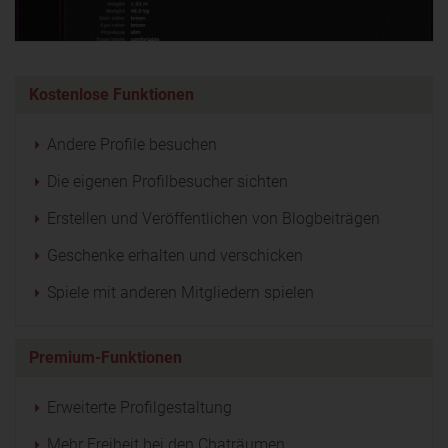
Kostenlose Funktionen
Andere Profile besuchen
Die eigenen Profilbesucher sichten
Erstellen und Veröffentlichen von Blogbeiträgen
Geschenke erhalten und verschicken
Spiele mit anderen Mitgliedern spielen
Premium-Funktionen
Erweiterte Profilgestaltung
Mehr Freiheit bei den Chaträumen