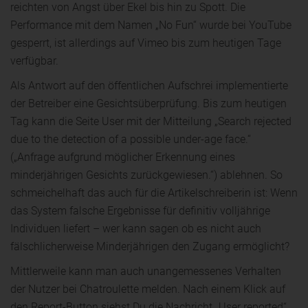
reichten von Angst über Ekel bis hin zu Spott. Die
Performance mit dem Namen „No Fun“ wurde bei YouTube
gesperrt, ist allerdings auf Vimeo bis zum heutigen Tage
verfügbar.
Als Antwort auf den öffentlichen Aufschrei implementierte
der Betreiber eine Gesichtsüberprüfung. Bis zum heutigen
Tag kann die Seite User mit der Mitteilung „Search rejected
due to the detection of a possible under-age face.“
(„Anfrage aufgrund möglicher Erkennung eines
minderjährigen Gesichts zurückgewiesen.“) ablehnen. So
schmeichelhaft das auch für die Artikelschreiberin ist: Wenn
das System falsche Ergebnisse für definitiv volljährige
Individuen liefert – wer kann sagen ob es nicht auch
fälschlicherweise Minderjährigen den Zugang ermöglicht?
Mittlerweile kann man auch unangemessenes Verhalten
der Nutzer bei Chatroulette melden. Nach einem Klick auf
den Report-Button siehst Du die Nachricht „User reported“