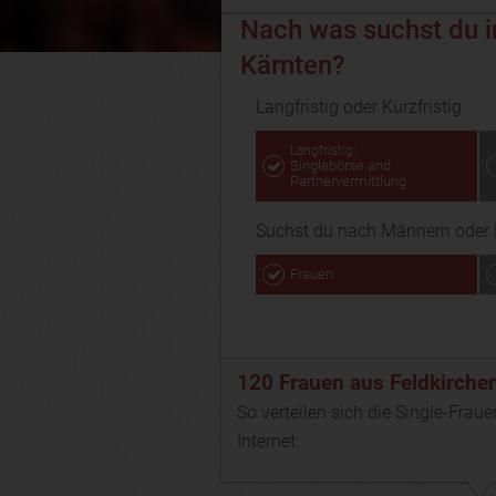
Nach was suchst du in
Kärnten?
Langfristig oder Kurzfristig
Langfristig:
Singlebörse and
Partnervermittlung
Suchst du nach Männern oder 
Frauen
120 Frauen aus Feldkirchen
So verteilen sich die Single-Fraue
Internet: