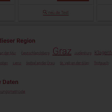
neu.de Test
dieser Region
Graz
Klagenf
an der Mur
Deutschlandsberg
Judenburg
eoben
Lienz
Spittal an der Drau
St. Veit an der Glan
Trofaiach
e Daten
nungsmethode