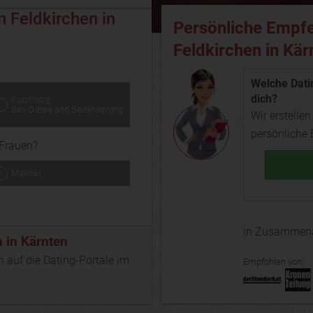
 Feldkirchen in
Persönliche Empfe
Feldkirchen in Kär
Welche Datin
dich?
Kurzfristig:
Sex-Dates and Seitensprung
Wir erstellen
persönliche
Frauen?
Männer
in Zusammena
 in Kärnten
n auf die Dating-Portale im
Empfohlen von: