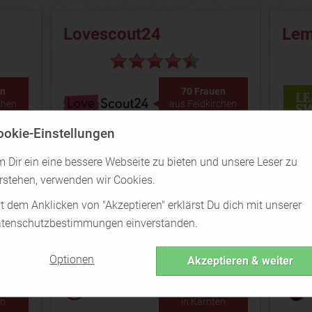
Lovescout24
Le
en
70 Frauen
chen
aus Feldkirchen
en
in Kärnten
ookie-Einstellungen
Lovescout24 Test
 Dir ein eine bessere Webseite zu bieten und unsere Leser zu
rstehen, verwenden wir Cookies.
t dem Anklicken von "Akzeptieren" erklärst Du dich mit unserer
neu.de
Lov
tenschutzbestimmungen einverstanden.
Optionen
Akzeptieren & weiter
en
40 Frauen
chen
aus Feldkirchen
en
in Kärnten