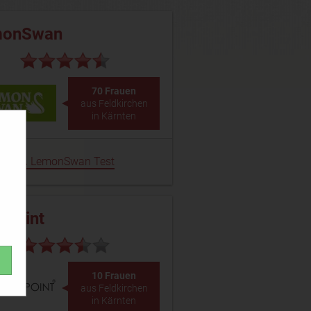
monSwan
70 Frauen
aus Feldkirchen
in Kärnten
LemonSwan Test
epoint
10 Frauen
aus Feldkirchen
in Kärnten