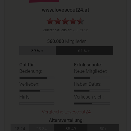
www.lovescout24.at
Zuletzt aktualisiert:
Juli 2026
560.000
Mitglieder
39 % ♀
61 % ♂
Gut für:
Erfolgsquote:
Beziehung:
Neue Mitglieder:
Verlieben:
Haben Dates:
Flirts:
Verlieben sich:
Vergleiche Lovescout24
Altersverteilung:
18-24
25-34
35-49
50+