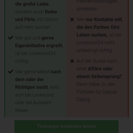
Partnervorschlägen
die große Liebe
,
anmelden
sondern auch
Dates
und Flirts
mit Option
Wer
nur Kontakte will,
auf mehr suchen
die den Partner fürs
Leben suchen,
ist bei
Wer gut und
gerne
Lovescout24 nicht
Eigeninitiative ergreift
,
unbedingt richtig
ist bei Lovescout24
richtig
Auf der Suche nach
einer
Affäre oder
Wer gerne selbst
nach
einem Seitensprung?
dem oder der
Dann lieber zu den
Richtigen sucht
, wird
Portalen für Casual-
sich bei Lovescout
Dating
über die Auswahl
freuen
Testsieger kostenlos testen