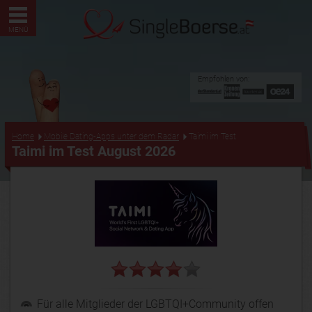
MENÜ
Empfohlen von:
...
Home
Mobile Dating-Apps unter dem Radar
Taimi im Test
Taimi im Test August 2026
Für alle Mitglieder der LGBTQI+Community offen