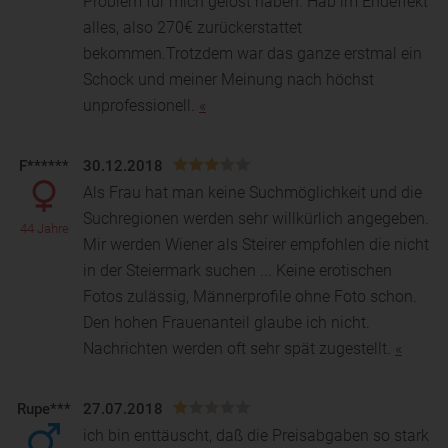
Problem für mich gelöst haben. Hab im Endeffekt
alles, also 270€ zurückerstattet
bekommen.Trotzdem war das ganze erstmal ein
Schock und meiner Meinung nach höchst
unprofessionell.
«
F******
30.12.2018
Als Frau hat man keine Suchmöglichkeit und die
Suchregionen werden sehr willkürlich angegeben.
44 Jahre
Mir werden Wiener als Steirer empfohlen die nicht
in de
r Steiermark suchen ... Keine erotischen
Fotos zulässig, Männerprofile ohne Foto schon.
Den hohen Frauenanteil glaube ich nicht.
Nachrichten werden oft sehr spät zugestellt.
«
Rupe***
27.07.2018
ich bin enttäuscht, daß die Preisabgaben so stark