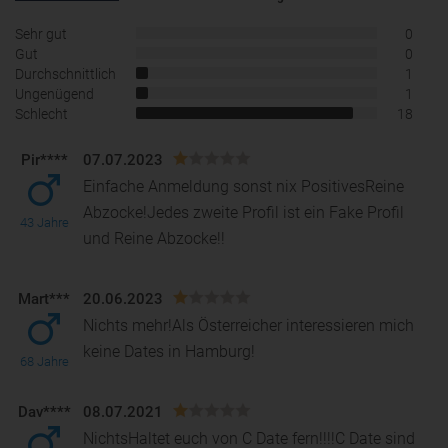
Sehr gut
0
Gut
0
Durchschnittlich
1
Ungenügend
1
Schlecht
18
Pir****
07.07.2023
Einfache Anmeldung sonst nix PositivesReine
Abzocke!Jedes zweite Profil ist ein Fake Profil
43 Jahre
und Reine Abzocke!!
Mart***
20.06.2023
Nichts mehr!Als Österreicher interessieren mich
keine Dates in Hamburg!
68 Jahre
Dav****
08.07.2021
NichtsHaltet euch von C Date fern!!!!C Date sind