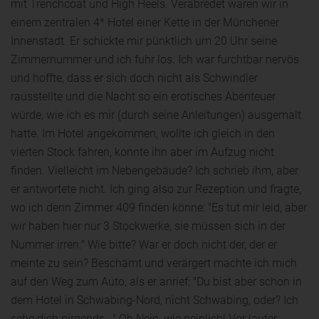
mit Trenchcoat und High Heels. Verabredet waren wir in
einem zentralen 4* Hotel einer Kette in der Münchener
Innenstadt. Er schickte mir pünktlich um 20 Uhr seine
Zimmernummer und ich fuhr los. Ich war furchtbar nervös
und hoffte, dass er sich doch nicht als Schwindler
rausstellte und die Nacht so ein erotisches Abenteuer
würde, wie ich es mir (durch seine Anleitungen) ausgemalt
hatte. Im Hotel angekommen, wollte ich gleich in den
vierten Stock fahren, konnte ihn aber im Aufzug nicht
finden. Vielleicht im Nebengebäude? Ich schrieb ihm, aber
er antwortete nicht. Ich ging also zur Rezeption und fragte,
wo ich denn Zimmer 409 finden könne: "Es tut mir leid, aber
wir haben hier nur 3 Stockwerke, sie müssen sich in der
Nummer irren." Wie bitte? War er doch nicht der, der er
meinte zu sein? Beschämt und verärgert machte ich mich
auf den Weg zum Auto, als er anrief: "Du bist aber schon in
dem Hotel in Schwabing-Nord, nicht Schwabing, oder? Ich
sehe dich nirgends..." Oh Nein, wie peinlich! Vor lauter