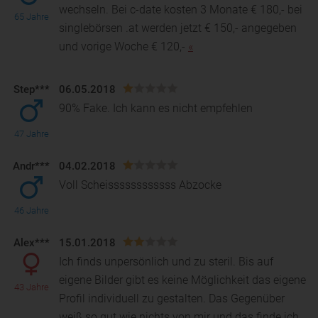
wechseln. Bei c-date kosten 3 Monate € 180,- bei
65 Jahre
singlebörsen .at werden jetzt € 150,- angegeben
und
vorige Woche € 120,-
«
Step***
06.05.2018
90% Fake. Ich kann es nicht empfehlen
47 Jahre
Andr***
04.02.2018
Voll Scheissssssssssss Abzocke
46 Jahre
Alex***
15.01.2018
Ich finds unpersönlich und zu steril. Bis auf
eigene Bilder gibt es keine Möglichkeit das eigene
43 Jahre
Profil individuell zu gestalten. Das Gegenüber
weiß s
o gut wie nichts von mir und das finde ich