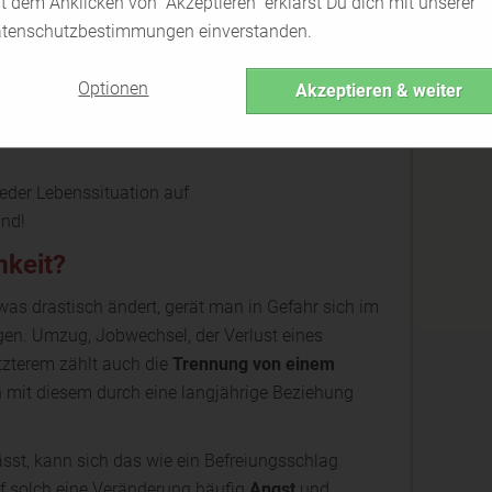
t dem Anklicken von "Akzeptieren" erklärst Du dich mit unserer
tenschutzbestimmungen einverstanden.
der Regel von einem selbst ausgeht
 oder nicht-Präsenz anderer Menschen gebunden
Optionen
Akzeptieren & weiter
lende Beachtung und Wertschätzung
durch andere
n Unzufriedenheit
mit bestehenden Beziehungen
jeder Lebenssituation auf
nd!
mkeit?
as drastisch ändert, gerät man in Gefahr sich im
gen. Umzug, Jobwechsel, der Verlust eines
zterem zählt auch die
Trennung von einem
 mit diesem durch eine langjährige Beziehung
st, kann sich das wie ein Befreiungsschlag
uf solch eine Veränderung häufig
Angst
und