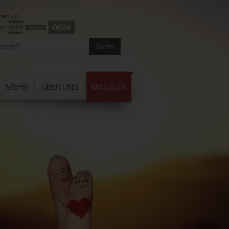
len von:
MEHR
ÜBER UNS
MAGAZIN