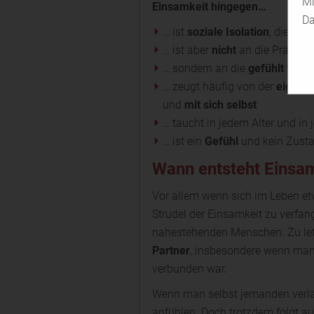
Mi
Einsamkeit hingegen…
Da
… ist
soziale Isolation
, die in 
… ist aber
nicht
an die Präsenz
… sondern an die
gefühlt feh
… zeugt häufig von der
eigene
und
mit sich selbst
… taucht in jedem Alter und in 
… ist ein
Gefühl
und kein Zusta
Wann entsteht Einsa
Vor allem wenn sich im Leben etw
Strudel der Einsamkeit zu verfan
nahestehenden Menschen. Zu let
Partner
, insbesondere wenn man
verbunden war.
Wenn man selbst jemanden verläs
anfühlen. Doch trotzdem folgt a